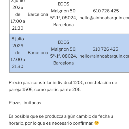
3 junio
ECOS
2026
Maignon 50,
610 726 425
de
Barcelona
5º-1ª, 08024,
hello@ainhoabarquin.c
17:00 a
Barcelona
21:30
8 julio
ECOS
2026
Maignon 50,
610 726 425
de
Barcelona
5º-1ª, 08024,
hello@ainhoabarquin.c
17:00 a
Barcelona
21:30
Precio para constelar individual 120€, constelación de
pareja 150€, como participante 20€.
Plazas limitadas.
Es posible que se produzca algún cambio de fecha u
horario, por lo que es necesario confirmar.