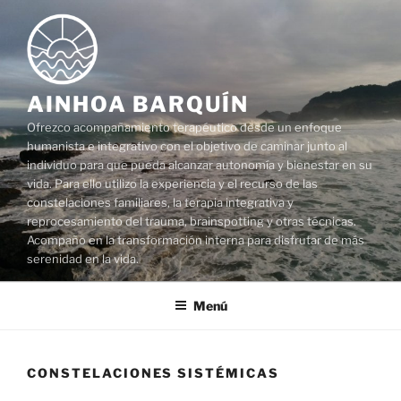
Saltar
al
contenido
AINHOA BARQUÍN
Ofrezco acompañamiento terapéutico desde un enfoque
humanista e integrativo con el objetivo de caminar junto al
individuo para que pueda alcanzar autonomía y bienestar en su
vida. Para ello utilizo la experiencia y el recurso de las
constelaciones familiares, la terapia integrativa y
reprocesamiento del trauma, brainspotting y otras técnicas.
Acompaño en la transformación interna para disfrutar de más
serenidad en la vida.
Menú
CONSTELACIONES SISTÉMICAS