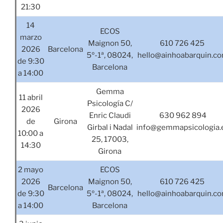
21:30
14
ECOS
marzo
Maignon 50,
610 726 425
2026
Barcelona
5º-1ª, 08024,
hello@ainhoabarquin.c
de 9:30
Barcelona
a 14:00
Gemma
11 abril
Psicología C/
2026
Enric Claudi
630 962 894
de
Girona
Girbal i Nadal
info@gemmapsicologia.
10:00 a
25, 17003,
14:30
Girona
2 mayo
ECOS
2026
Maignon 50,
610 726 425
Barcelona
de 9:30
5º-1ª, 08024,
hello@ainhoabarquin.c
a 14:00
Barcelona