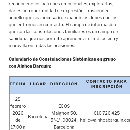
reconocer esos patrones emocionales, explorarlos,
darles una oportunidad de expresión, trascender
aquello que sea necesario, expandir los dones con los
que entremos en contacto. El campo de información
que son las constelaciones familiares es un campo de
sabiduría que nos permite aprender, a mi me fascina y
maravilla en todas las ocasiones.
Calendario de Constelaciones Sistémicas en grupo
con Ainhoa Barquín:
CONTACTO PARA
FECHA
LUGAR
DIRECCIÓN
INSCRIPCIÓN
25
febrero
ECOS
2026
Maignon 50,
610 726 425
Barcelona
de
5º-1ª, 08024,
hello@ainhoabarquin.c
17:00 a
Barcelona